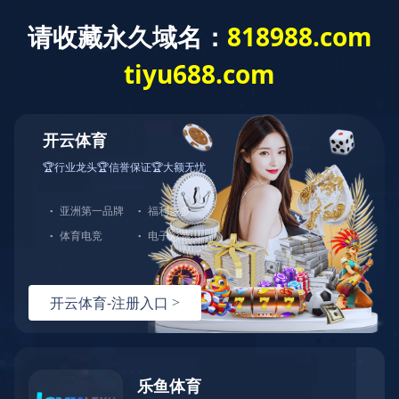
星空平台
欢迎浏览星空平台-星空(中国)一站式服务平台 官网！
Language