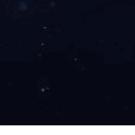
2017年12月5-8日上海新国际博览中
心
2017年11月08日
12591
Keywords
深井货泵
双螺杆泵
三螺杆泵
齿轮油泵
离心泵
应急消防泵
水泵
隔膜泵
真空泵
洗舱机