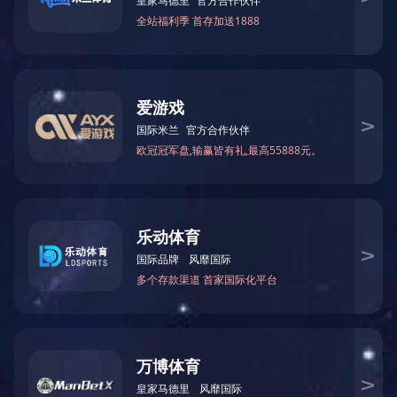
KCB、2CY型齿轮式输油泵
齿轮油泵