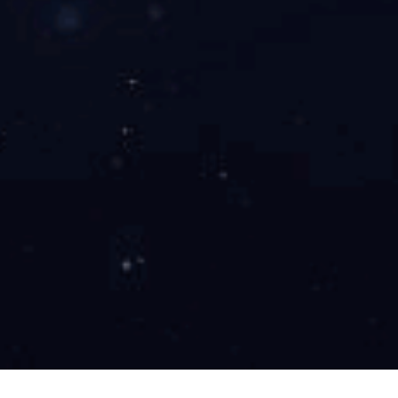
2CY型齿轮式润滑泵
齿轮油泵
1