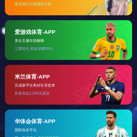
船用液压离心泵
离心泵