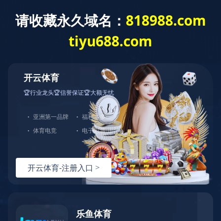
星空平台
欢迎浏览星空平台-星空(中国)一站式服务平台 官网！
Language