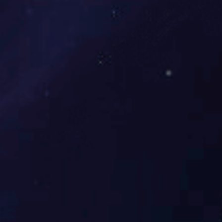
CWZ自吸式离心泵
离心泵