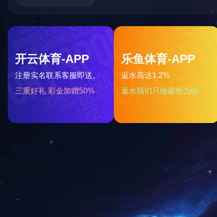
海上应急消防泵
CWY应
应急消防泵
应急消防