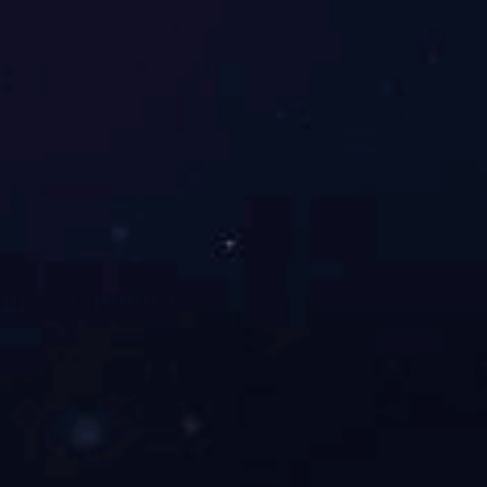
星空平台-星空(中国)一站式服务平台
举办海外工程...
2024年06月06日
星空平台-星空(中国)一站式服务平台
驻新...
2024年03月16日
黄工集团亮相新加坡亚太海...
2024年03月15日