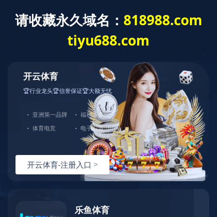
星空平台
欢迎浏览星空平台-星空(中国)一站式服务平台 官网！
Language