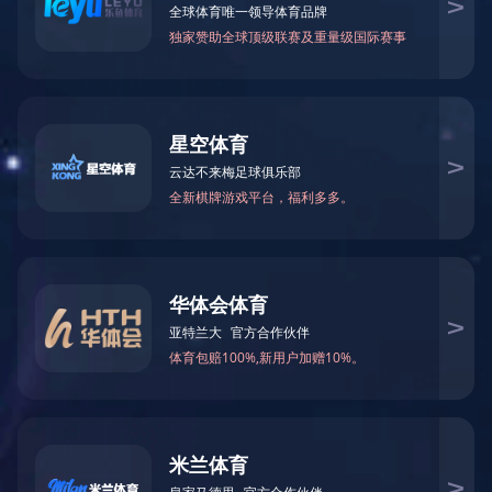
三螺杆泵
星空平台-星空(中国)一站式服务平台
产品展示
三螺杆泵
三螺杆泵