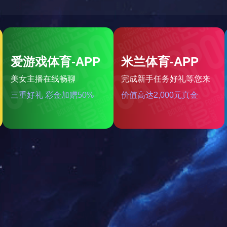
右键点击另存为：
CWY应急消防泵.pdf
社《钢质海船入级与建造规范——1996》以及《国际海上人命
耐腐蚀，移动灵活，使用可靠，维护方便等特点。