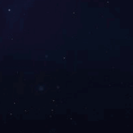
黄工机械INAMARIN..
泵
2024年08月02日
泵
共谋发展新机遇
泵
2024年06月12日
泵
星空平台-星空(中国
平台 举办海外工程...
2024年06月06日
防泵
星空平台-星空(中国
平台 驻新...
2024年03月16日
黄工集团亮相新加坡亚
2024年03月15日