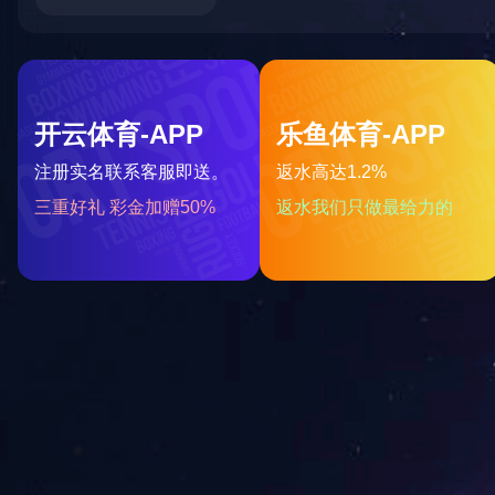
概述
CWY系列船用柴油机应急消消防泵根据中国船级
单。—5℃启动迅速，出水时间快，燃油箱容量大，