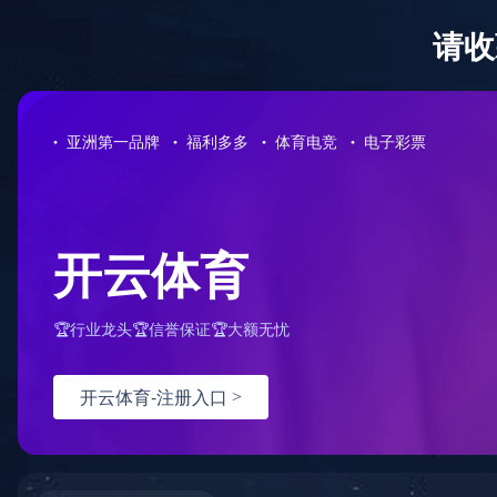
星空平台
欢迎浏览星空平台-星空(中国)一站式服务平台 官网！
星空平台-星空(中国)一站式服务平台
关于我们