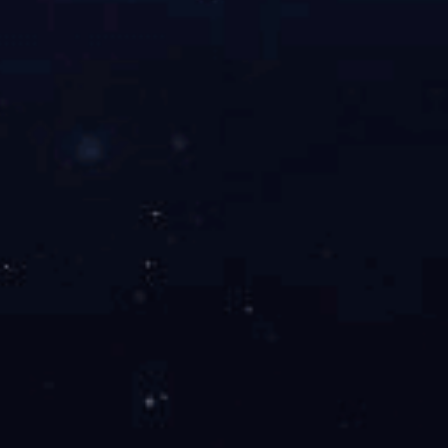
官方微信号