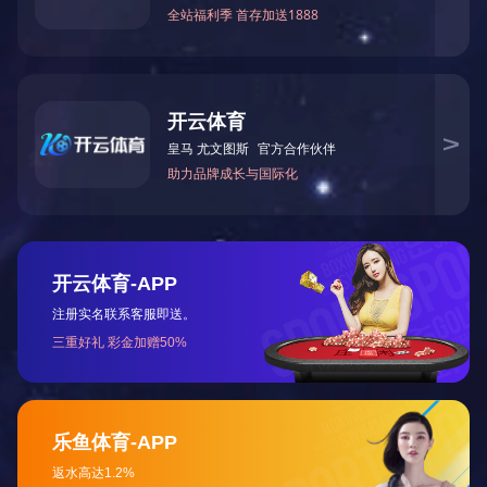
分类 :
洗舱机
|
2017年11月08日
浏览次数 : 12581
推荐产品
星空平台-星空(中国)一站式服务平台 的主导产品有双螺杆
泵、三螺杆泵、齿轮泵、真空泵、离心泵、液压深井泵和各
种阀门等。