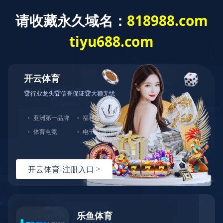
星空平台
欢迎浏览星空平台-星空(中国)一站式服务平台 官网！
Language