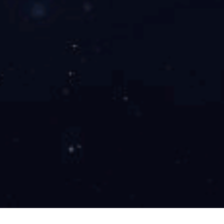
黄工集团亮相新加坡亚太海...
2024年03月15日
官方微信号