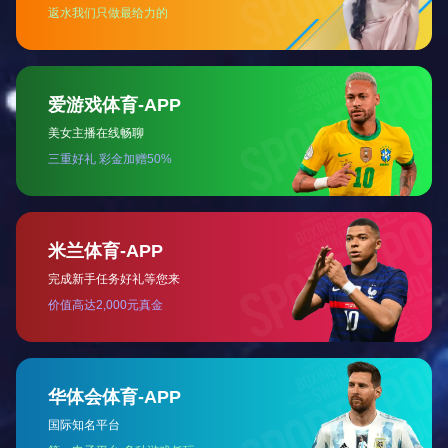
2MPS油气混输双螺杆泵专业用于油田上含有油、汽、
水等多相介质原油的输送。提高老油井的产油量和充分利用
油中的天然气。
流量：0-1000m3/h
压力：0-5.0Mpa
粘度：0.5-1×106mm2/s
温度：-30-280℃
含气量：0-100%
推荐产品
星空平台-星空(中国)一站式服务平台 的主导产品有双螺杆
泵、三螺杆泵、齿轮泵、真空泵、离心泵、液压深井泵和各
种阀门等。