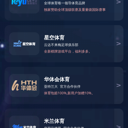
2MPS油气混输双螺杆
泵
星空平台-星空(中国)一站式服务平台
产品展示
双螺杆泵
2MPS油气混输双螺杆泵