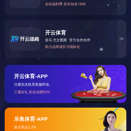
2MPS油气混输双螺杆泵
分类 :
双螺杆泵
|
2013年09月09日
浏览次数 : 9989
2MPS油气混输双螺杆泵专业用于油田上含有油、汽、水等
多相介质原油的输送。提高老油井的产油量和充分利用油中
的天然气。右键点击另存为：
2MPS油气混输双螺杆泵.pdf
适用范围