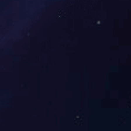
应急消防泵
水泵
隔膜泵
真空泵
洗舱机
最新资讯
黄工机械INAMARIN...
2024年08月02日
共谋发展新机遇
2024年06月12日
星空平台-星空(中国)一站式服务平台