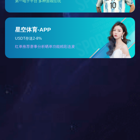
浙江省永嘉县瓯北镇东瓯工业区黄工工业园
服务热线：86 4009888688
huang-gong@forum666.com
Products
深井货泵
双螺杆泵
三螺杆泵
齿轮油泵
离心泵