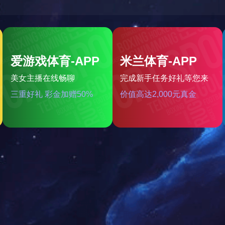
点击右键另存为：
CYZ卧式自吸油泵.pdf
航煤等石油产品，是一种优良的货油泵，并适用于陆地油库、油