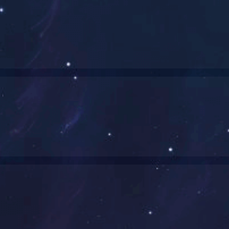
平台-星空(中国)一站式服务平台
产品展示
离心泵
CYZ卧式自
星空平台-星空(中国)一站式服务平台
CYZ卧式自吸油泵
分类 :
离心泵
|
2013年09月11日