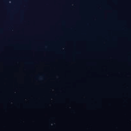
泵
共谋发展新机遇
泵
2024年06月12日
泵
星空平台-星空(中国
平台 举办海外工程...
2024年06月06日
防泵
星空平台-星空(中国
平台 驻新...
2024年03月16日
黄工集团亮相新加坡亚
2024年03月15日