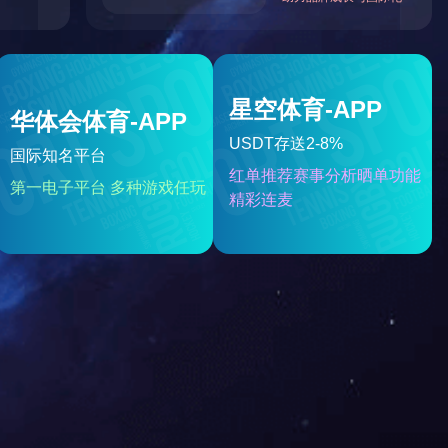
罐车的油料输送，也可以用来输送海水、淡水等。