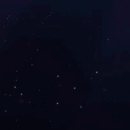
型机械集团企业。
双螺杆
三螺杆
浙江省永嘉县瓯北镇东瓯工业区黄工工业
园
齿轮油
离心泵
服务热线：86 4009888688
应急消
huang-gong@forum666.com
水泵
隔膜泵
真空泵
洗舱机