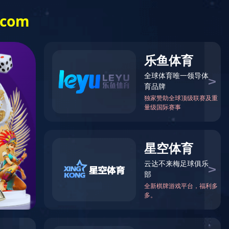
Language
TEL:
IL
86 4009888688
g-gong@forum666.com