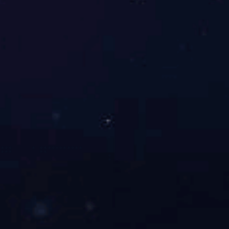
星空平台-星空(中国)一站式服务平台
举办海外工程...
2024年06月06日
星空平台-星空(中国)一站式服务平台
驻新...
2024年03月16日
黄工集团亮相新加坡亚太海...
2024年03月15日