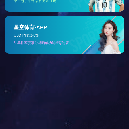
械集团企业。
浙江省永嘉县瓯北镇东瓯工业区黄工工业园
服务热线：86 4009888688
huang-gong@forum666.com
Products
深井货泵
双螺杆泵
三螺杆泵
齿轮油泵