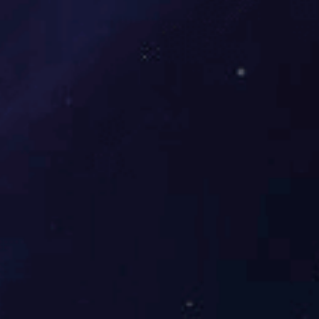
离心泵
应急消防泵
水泵
隔膜泵
真空泵
洗舱机
最新资讯
黄工机械INAMARIN...
2024年08月02日
共谋发展新机遇
2024年06月12日