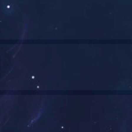
-星空(中国)一站式服务平台
产品展示
真空泵
XZ2XZ型直联式
星空平台-星空(中国)一站式服务平台
XZ2XZ型直联式旋片真空泵
分类 :
真空泵
|
2013年09月12日