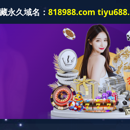
EMA
huan
产品展示
最新资讯
质保体系
联系我们
XZ2XZ型直联式旋片真空