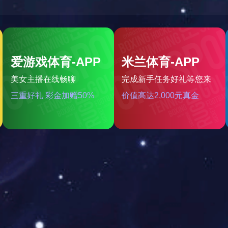
右键点击另存为：
XZ2XZ型直联式旋片真空泵.pdf