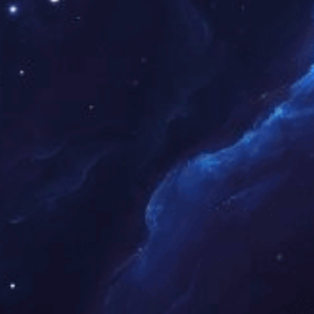
换时间周期。
型号
2XZ-0.5
2XZ-1
2XZ-2
2XZ-4
2XZ-8B
速L/S
0.5
1
2
4
8
气镇关
6×10-2(≤5×10-4 Torr)
≤6
气镇开
(≤5×10-2 Torr) ≤1.3 (≤1×10-2 Torr)
转速
1400
率 (kw)
0.18
0.25
0.37
0.55
0.75
直径(mm)
15
15
25
25
40