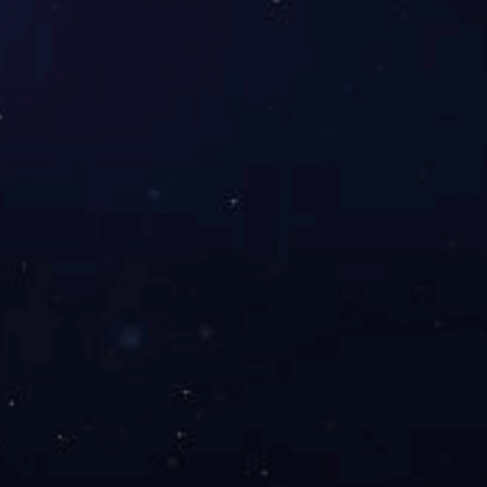
cts
最新资讯
黄工机械INAMARIN..
泵
2024年08月02日
泵
共谋发展新机遇
泵
2024年06月12日
泵
星空平台-星空(中国
平台 举办海外工程...
2024年06月06日
防泵
星空平台-星空(中国
平台 驻新...
2024年03月16日
黄工集团亮相新加坡亚
2024年03月15日