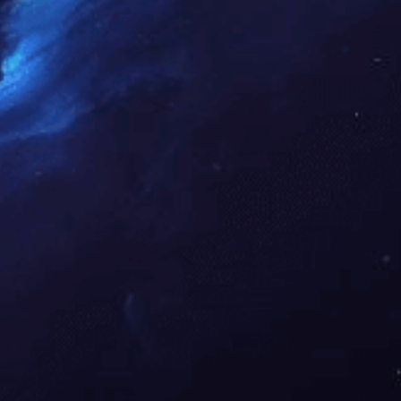
2XZ-15
15
2.2
40