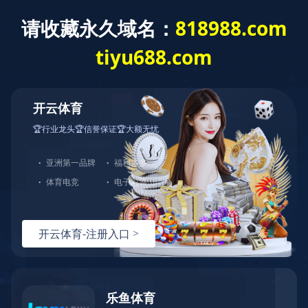
星空平台
欢迎浏览星空平台-星空(中国)一站式服务平台 官网！
Language