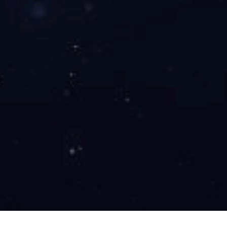
CWY应急消防泵
应急消防泵
|«
«
2
3
4
5
6