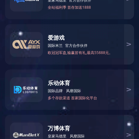
DBY电动隔膜泵
隔膜泵