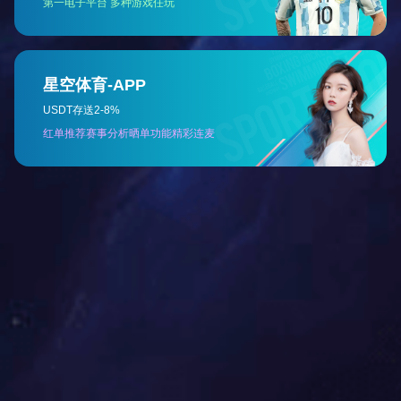
WCB、S型微型齿轮式输油泵
齿轮油泵