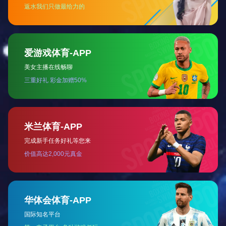
YHCB 型圆弧齿轮油泵
齿轮油泵