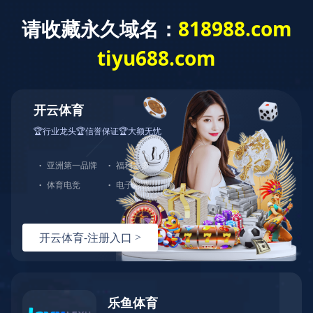
星空平台
欢迎浏览星空平台-星空(中国)一站式服务平台 官网！
Language