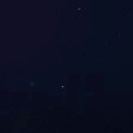
KCB、2CY型齿轮式输油泵
齿轮油泵